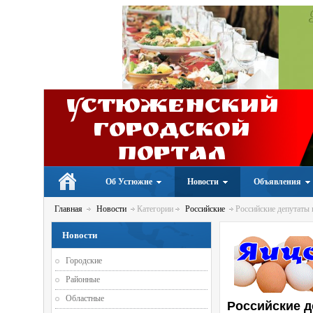
Устюженский
Городской
портал
Об Устюжне
Новости
Объявления
Главная
Новости
Категории
Российские
Российские депутаты 
Новости
Городские
Районные
Областные
Российские 