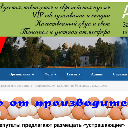
Организации
Фото
Газета
Афиша
Справка
предлагают размещать «устрашающие» картинки на бутылках с алкоголем
депутаты предлагают размещать «устрашающие»