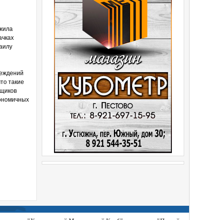
ожила
ачках
аилу
реждений
то такие
ьщиков
кономичных