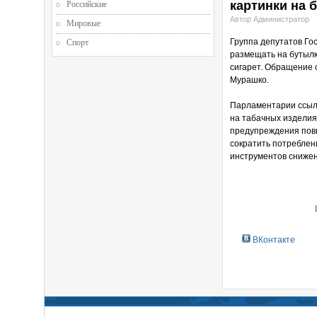
картинки на 
Российские
Автор Администратор
Мировые
Группа депутатов Го
Спорт
размещать на бутылк
сигарет. Обращение
Мурашко.
Парламентарии ссыл
на табачных изделиях
предупреждения повы
сократить потреблен
инструментов снижен
ВКонтакте