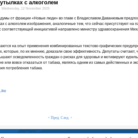
бутылках с алкоголем
Wednesday, 12 November 2025
сдумы от фракции «Новые люди» во главе с Владиславом Даванковым предл
ах с алкоголем изображения, аналогичные тем, что сейчас присутствуют на п
 с соответствующей инициативой направлено министру здравоохранения Мих
аются на опыт применения комбинированных текстово-графических предуп
, которые, по их мнению, доказали свою эффективность. Депутаты считают, ч
шают осведомленность граждан о рисках для здоровья и мотивируют курил
ие или вовсе отказаться от табака, являясь одним из самых действенных и э
ия потребления табака.
Like
< Пред.
След. >