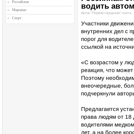
Российские
водить авто
Мировые
Автор "Первая городская" газета
Спорт
Участники движени
внутренних дел с 
порог для водителе
ссылкой на источни
«С возрастом у люд
реакция, что может
Поэтому необходим
внеочередные, бол
подчеркнули автор
Предлагается уста
права людям от 18 
водителями медком
лет, а на более кор