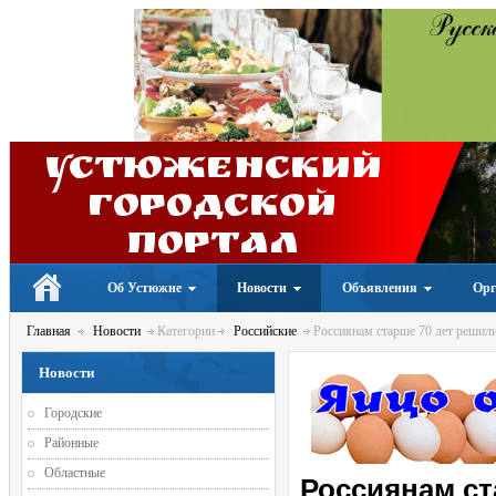
Устюженский
Городской
портал
Об Устюжне
Новости
Объявления
Орг
Главная
Новости
Категории
Российские
Россиянам старше 70 лет решили
Новости
Городские
Районные
Областные
Россиянам ст