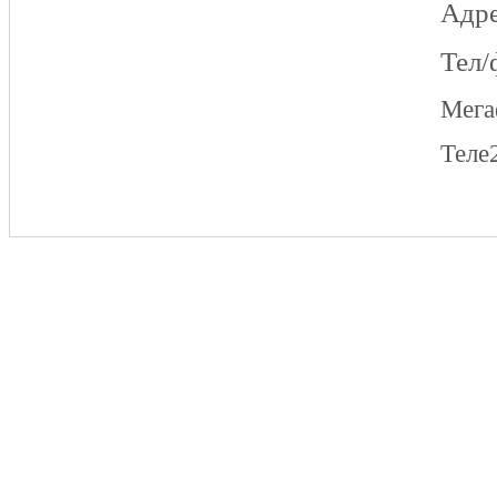
Адре
Тел/
Мег
Теле