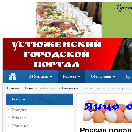
Устюженский
Городской
портал
Об Устюжне
Новости
Объявления
Орг
Главная
Новости
Категории
Российские
Россия попала в список стран с
Новости
Городские
Районные
Областные
Россия попал