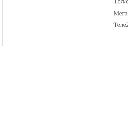
Тел/
Мег
Теле