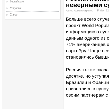
Российские
неверными с
Мировые
Автор Администратор
Friday, 12
Спорт
Больше всего случ
проект World Popul
информацию о супр
данным одного из 
71% американцев х
партнёру. Чаще вс
становились бывши
Россия также оказа
десятке, но уступа
Бразилии и Франци
признались в супр
своим партнёрам с