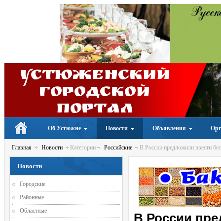
Устюженский
Городской
портал
Об Устюжне
Новости
Объявления
Орг
Главная
Новости
Категории
Российские
В России предложили ввести бес
Новости
Городские
Районные
Областные
В России пр