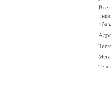
Все
инфо
обяз
Адре
Тел/
Мег
Теле