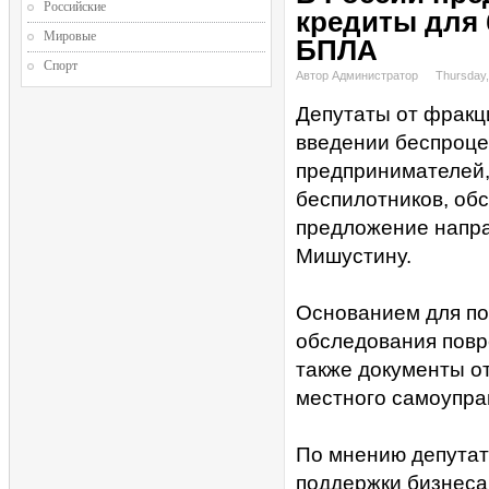
Российские
кредиты для 
Мировые
БПЛА
Спорт
Автор Администратор
Thursday,
Депутаты от фракц
введении беспроце
предпринимателей, 
беспилотников, об
предложение напр
Мишустину.
Основанием для по
обследования повр
также документы о
местного самоупра
По мнению депутат
поддержки бизнеса 