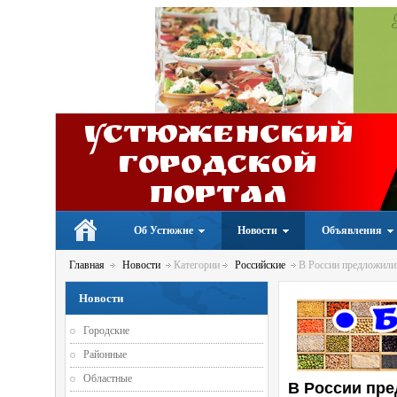
Устюженский
Городской
портал
Об Устюжне
Новости
Объявления
Главная
Новости
Категории
Российские
В России предложили 
Новости
Городские
Районные
Областные
В России пре