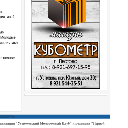
»,
ициативой
кую
. Молодые
ами листают
 в ночное
организации "Устюженский Молодежный Клуб" и редакции "Первой