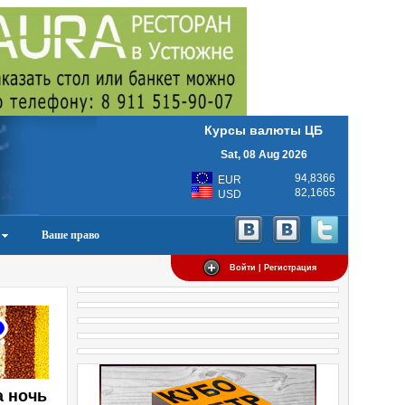
Курсы валюты ЦБ
Sat, 08 Aug 2026
94,8366
EUR
82,1665
USD
Ваше право
Войти | Регистрация
а ночь