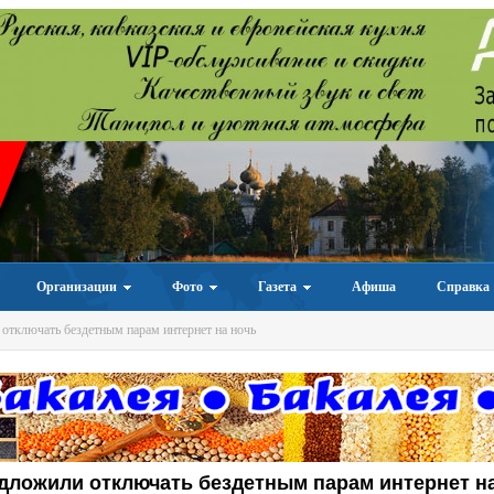
Организации
Фото
Газета
Афиша
Справка
отключать бездетным парам интернет на ночь
дложили отключать бездетным парам интернет н