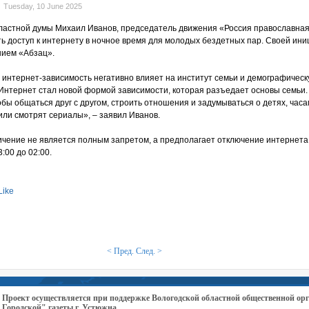
Tuesday, 10 June 2025
ластной думы Михаил Иванов, председатель движения «Россия православная
ь доступ к интернету в ночное время для молодых бездетных пар. Своей ин
нием «Абзац».
 интернет-зависимость негативно влияет на институт семьи и демографичес
«Интернет стал новой формой зависимости, которая разъедает основы семьи
обы общаться друг с другом, строить отношения и задумываться о детях, час
 или смотрят сериалы», – заявил Иванов.
чение не является полным запретом, а предполагает отключение интернета
:00 до 02:00.
Like
< Пред.
След. >
Проект осуществляется при поддержке Вологодской областной общественной 
Городской" газеты г. Устюжна