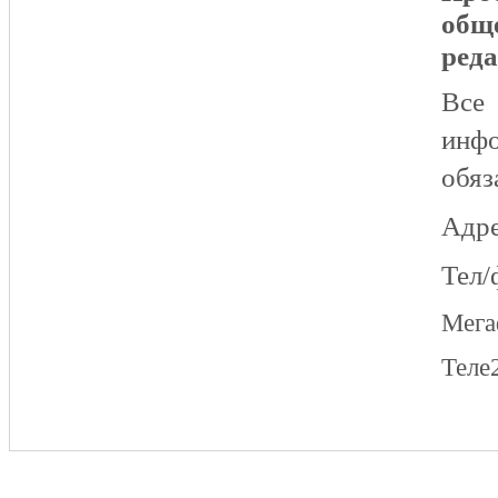
общ
реда
Все
инфо
обяз
Адре
Тел/
Мег
Теле