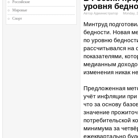
Российские
уровня бедн
Мировые
Автор Администратор
Monday, 
Спорт
Минтруд подготови
бедности. Новая м
по уровню бедност
рассчитывался на 
показателями, кот
медианным доходом
изменения никак н
Предложенная мето
учёт инфляции при
что за основу базо
значение прожиточ
потребительской к
минимума за четвё
ежеквартально буд