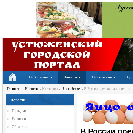
Устюженский
Городской
портал
Об Устюжне
Новости
Объявления
Орг
Главная
Новости
Категории
Российские
В России предложили новую мет
Новости
Городские
Районные
Областные
В России пр