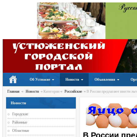
Устюженский
Городской
портал
Об Устюжне
Новости
Объявления
Орг
Главная
Новости
Категории
Российские
В России предлагают ввести льг
Новости
Городские
Районные
Областные
В России пре