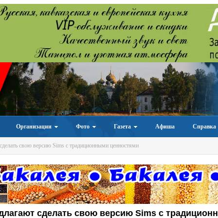
Организации
Фото
Газета
Афиша
Справка
сделать свою версию Sims с традиционными ценностями
длагают сделать свою версию Sims с традицион