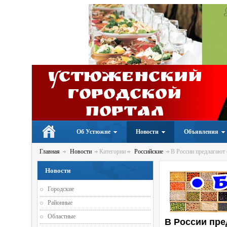
Устюженский
Городской
портал
Об Устюжне
Новости
Объявления
Главная
Новости
Категории
Российские
В России предлагают 
Новости
Городские
Районные
Областные
В России пре