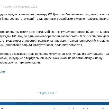
Thursday, 28 September 2023
осдумы предложила вице-премьеру РФ Дмитрию Чернышенко создать отечест
e Sims, соответствующий традиционным российским духовно-нравственным ц
что видеоигры стали неотъемлемой частью культурно-досуговой деятельност
 граждан РФ. Так, по данным «Лаборатории Касперского» 90% российских дете
тате, видеоигры становятся важным каналом для трансляции российским детя
ых ценностей и социальных установок, полагают депутаты.
лияние оказывают игры из жанра «симулятор жизни», где игрок управляет о
ажами, живущими в виртуальном мире, максимально напоминающем нашу
 подчеркнули парламентарии.
Like
< Пред.
След. >