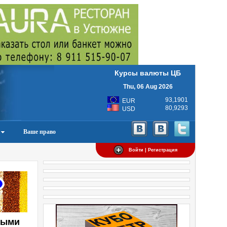
Курсы валюты ЦБ
Thu, 06 Aug 2026
93,1901
EUR
80,9293
USD
Ваше право
Войти | Регистрация
ными