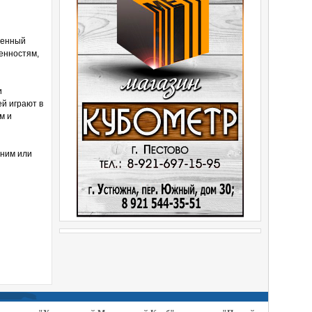
венный
енностям,
и
й играют в
м и
дним или