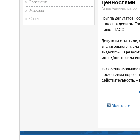
ценностями
Российские
Автор Администратор
Мировые
Группа депутатов Г
Спорт
аналог видеоигры Th
пишет ТАСС.
Депутаты отметили, 
значительного числа
видеоигры. В резуль
молодёжи тех или ин
«Особенно большое в
несколькими персон
действительность, –
ВКонтакте