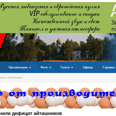
Организации
Фото
Газета
Афиша
Справка
фицит айтишников
енили дефицит айтишников