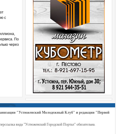
ют
ию с
миллиона,
сервиса. По
олько через
организации "Устюженский Молодежный Клуб" и редакции "Первой
перссылка вида "Устюженский Городской Портал" обязательна.