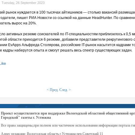
Tuesday, 26 September 2023
ий рынок нуждается в 100 тысячах айтишников — столько вакансий размеща
одатели, пишет РИА Новости со ссылкой на данные HeadHunter. По сравнен
атель вырос на 20%.
сло активных резюме соискателей по IT-специальностям приблизилось к 0,5 
 этой области приходится 6 резюме, добавили представители рекрутингового 
пании EvApps Альфреда Столярова, российские IT-рынок насытится кадрами т
ые кадры наберутся опыта и смогут решать весь спектр существующих задач.
Like
< Пред.
След. >
Проект осуществляется при поддержке Вологодской областной общественной 
Городской" газеты г. Устюжна
Все права защищены,при полном или частичном использовании информации портала ги
Адрес редакции: Вологодская область г.Устюжна пер.Советский 11