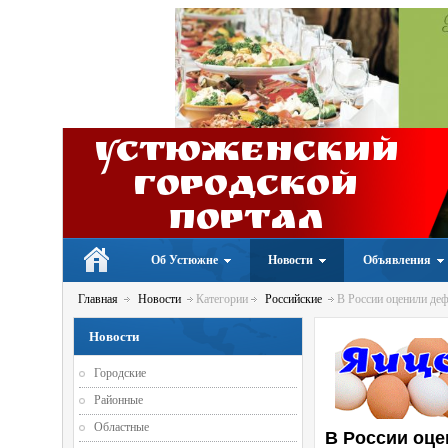
Устюженский
Городской
портал
Об Устюжне
Новости
Объявления
Главная
Новости
Категории
Российские
В России оценили де
Новости
Городские
Районные
Областные
В России оц