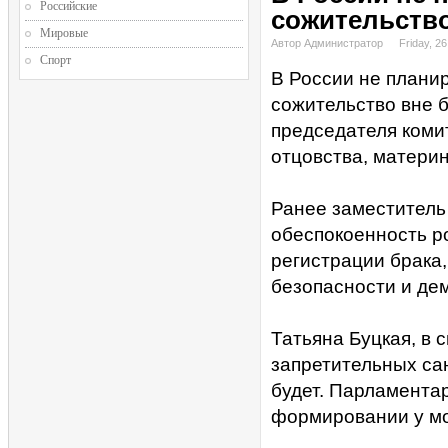
Российские
сожительство
Мировые
Автор Администратор
Friday, 2
Спорт
В России не плани
сожительство вне 
председателя коми
отцовства, материн
Ранее заместитель
обеспокоенность р
регистрации брака
безопасности и де
Татьяна Буцкая, в 
запретительных са
будет. Парламентар
формировании у м