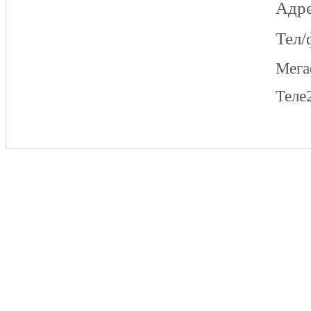
Адре
Тел/
Мег
Теле