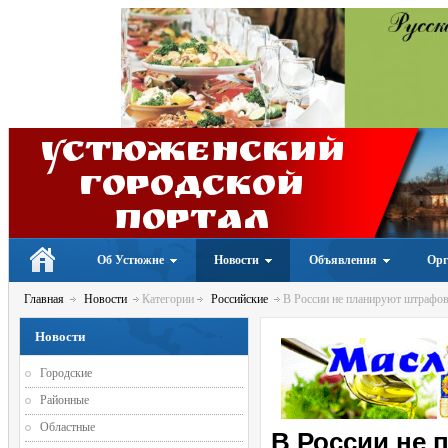
Устюженский
Городской
портал
Об Устюжне
Новости
Объявления
Орг
Главная
Новости
Категории
Российские
В России не планируют штрафова
Новости
Городские
Районные
Областные
В России не 