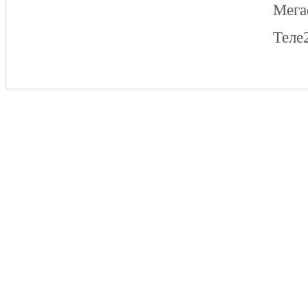
Мег
Теле