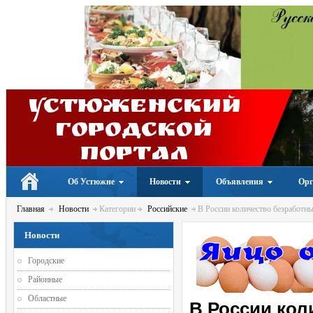
Устюженский
Городской
портал
Об Устюжне
Новости
Объявления
Орг
Главная
Новости
Категории
Российские
В России количество безработны
Новости
Городские
Районные
Областные
В России кол