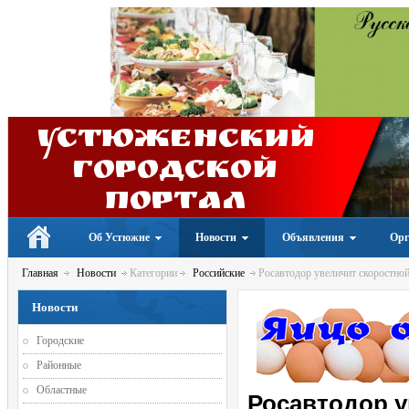
Устюженский
Городской
портал
Об Устюжне
Новости
Объявления
Орг
Главная
Новости
Категории
Российские
Росавтодор увеличит скоростной
Новости
Городские
Районные
Областные
Росавтодор у