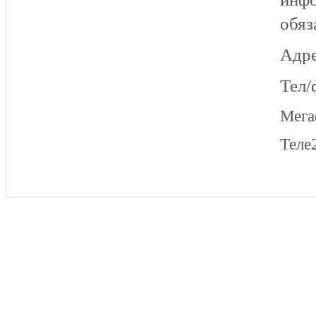
обяз
Адре
Тел/
Мег
Теле