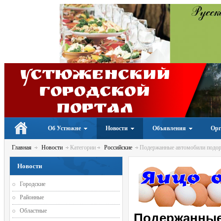
Устюженский
Городской
портал
Об Устюжне
Новости
Объявления
Орг
Главная
Новости
Категории
Российские
Подержанные автомобили подорож
Новости
Городские
Районные
Областные
Подержанные