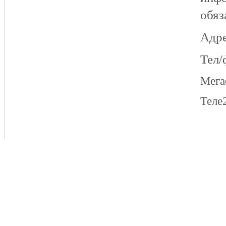
обяз
Адре
Тел/
Мег
Теле