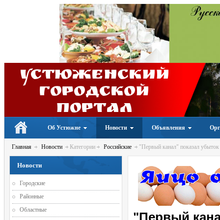
Устюженский
Городской
портал
Об Устюжне
Новости
Объявления
Орг
Главная
Новости
Категории
Российские
"Первый канал" показал убыток 
Новости
Городские
Районные
Областные
"Первый кана