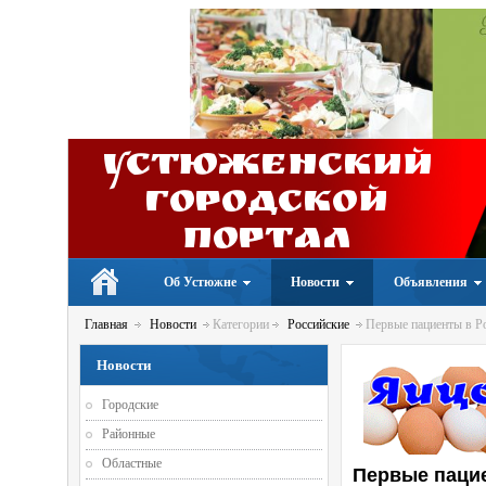
Устюженский
Городской
портал
Об Устюжне
Новости
Объявления
Главная
Новости
Категории
Российские
Первые пациенты в Ро
Новости
Городские
Районные
Областные
Первые пацие