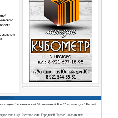
нной
ельского
овости.
осковском
ом
организации "Устюженский Молодежный Клуб" и редакции "Первой
перссылка вида "Устюженский Городской Портал" обязательна.