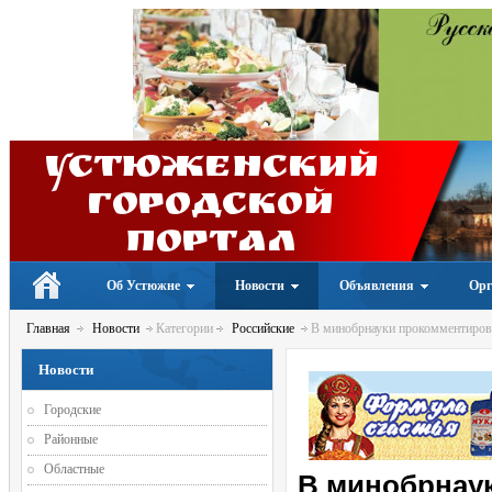
Устюженский
Городской
портал
Об Устюжне
Новости
Объявления
Орг
Главная
Новости
Категории
Российские
В минобрнауки прокомментирова
Новости
Городские
Районные
Областные
В минобрнау