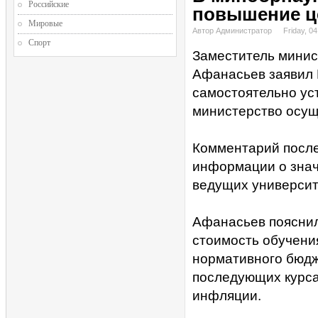
Российские
повышение це
Мировые
Автор Администратор
Friday, 04
Спорт
Заместитель минис
Афанасьев заявил 
самостоятельно ус
министерство осущ
Комментарий послед
информации о знач
ведущих университ
Афанасьев пояснил
стоимость обучени
нормативного бюдж
последующих курса
инфляции.