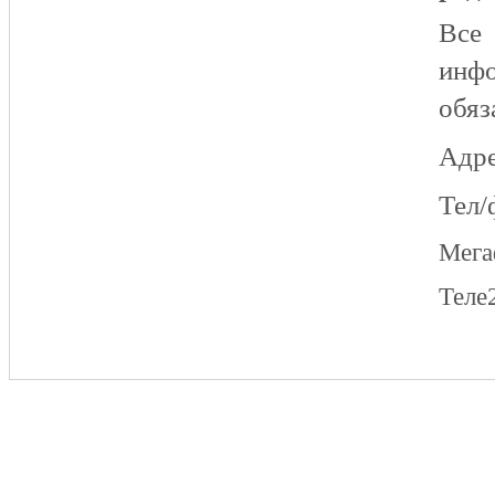
Все
инфо
обяз
Адре
Тел/
Мег
Теле