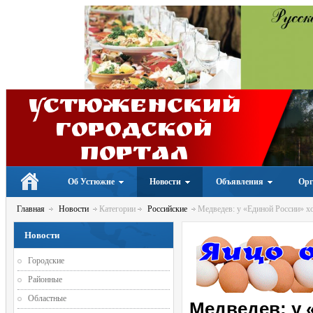
Устюженский
Городской
портал
Об Устюжне
Новости
Объявления
Орг
Главная
Новости
Категории
Российские
Медведев: у «Единой России» х
Новости
Городские
Районные
Областные
Медведев: у