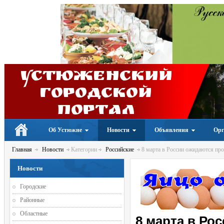
Устюженский
Городской
портал
Об Устюжне
Новости
Объявления
Орг
Главная
Новости
Категории
Российские
8 марта в России ожидаются про
Новости
Городские
Районные
Областные
8 марта в Ро