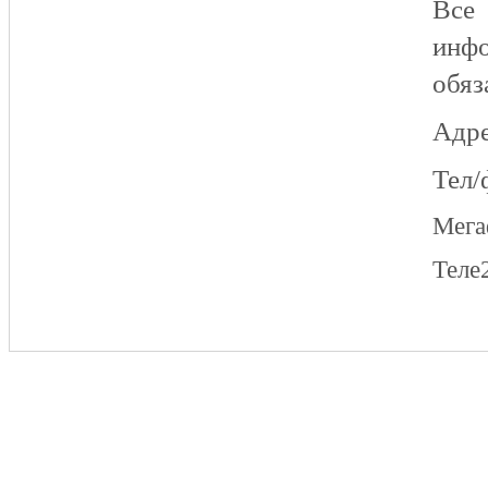
Все
инфо
обяз
Адре
Тел/
Мег
Теле