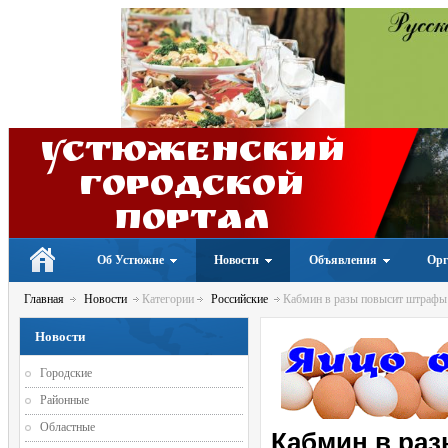
Устюженский
Городской
портал
Об Устюжне
Новости
Объявления
Орг
Главная
Новости
Категории
Российские
Кабмин в разы повысит штрафы 
Новости
Городские
Районные
Областные
Кабмин в ра