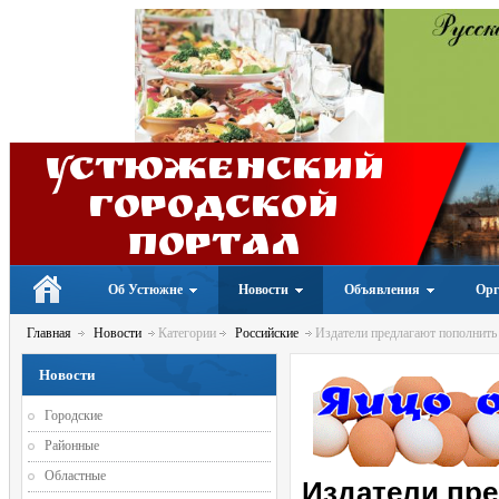
Устюженский
Городской
портал
Об Устюжне
Новости
Объявления
Орг
Главная
Новости
Категории
Российские
Издатели предлагают пополнить 
Новости
Городские
Районные
Областные
Издатели пр