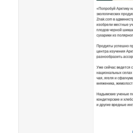
«Попробуй Арктику н
экологических проду
Znak.com в админис
изобрели местные уч
плодов черной шикши
сухарики из полярног
Продукты успешно п
центра изучения Ар
разнообразить ассор
Уже сейчас ведется 
национальных селах 
чая, ягеля и сфагнум
княженика, жимолость
Надымские ученые по
кондитерские и хлеб
и другие вредные ин