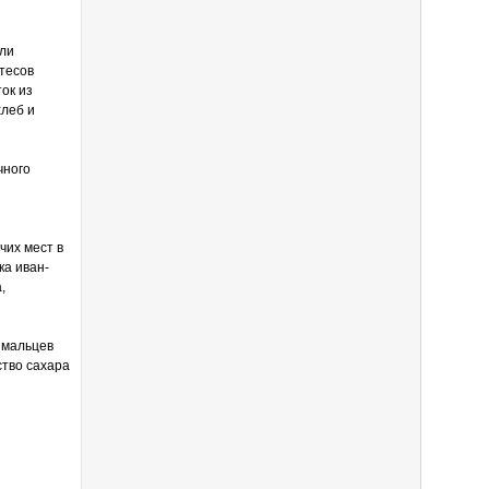
или
тесов
ок из
хлеб и
чного
чих мест в
ка иван-
,
ямальцев
ство сахара