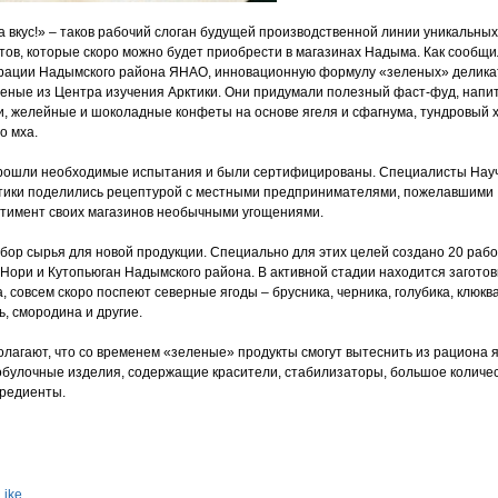
а вкус!» – таков рабочий слоган будущей производственной линии уникальных
ктов, которые скоро можно будет приобрести в магазинах Надыма. Как сообщ
трации Надымского района ЯНАО, инновационную формулу «зеленых» делика
еные из Центра изучения Арктики. Они придумали полезный фаст-фуд, напит
, желейные и шоколадные конфеты на основе ягеля и сфагнума, тундровый 
о мха.
рошли необходимые испытания и были сертифицированы. Специалисты Нау
ктики поделились рецептурой с местными предпринимателями, пожелавшими
тимент своих магазинов необычными угощениями.
сбор сырья для новой продукции. Специально для этих целей создано 20 рабо
Нори и Кутопьюган Надымского района. В активной стадии находится заготов
а, совсем скоро поспеют северные ягоды – брусника, черника, голубика, клюква
, смородина и другие.
лагают, что со временем «зеленые» продукты смогут вытеснить из рациона 
обулочные изделия, содержащие красители, стабилизаторы, большое количе
гредиенты.
Like