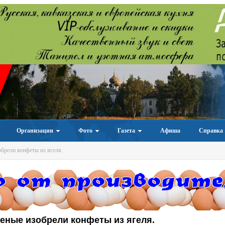
Организации
Фото
Газета
Афиша
Справка
брели конфеты из ягеля.
еные изобрели конфеты из ягеля.