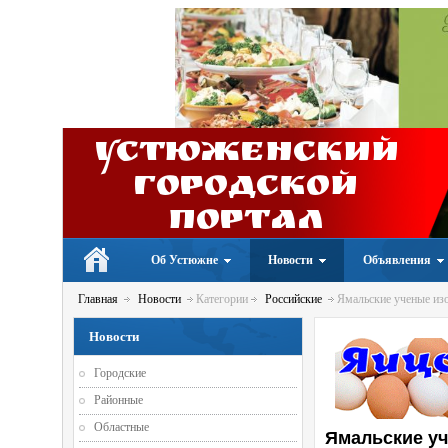
Устюженский
Городской
портал
Об Устюжне
Новости
Объявления
Главная
Новости
Категории
Российские
Ямальские ученые изо
Новости
Городские
Районные
Областные
Ямальские уч