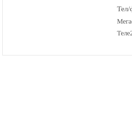
Тел/
Мег
Теле