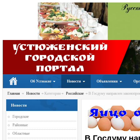
Устюженский
Городской
портал
Об Устюжне
Новости
Объявления
Орг
Главная
Новости
Категории
Российские
В Госдуму направлен законопрое
Новости
Городские
Районные
Областные
В Госдуму на