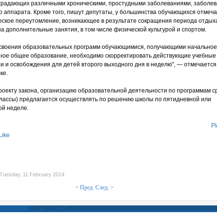
страдающих различными хроническими, простудными заболеваниями, заболе
о аппарата. Кроме того, пишут депутаты, у большинства обучающихся отмеч
еское переутомление, возникающее в результате сокращения периода отдых
на дополнительные занятия, в том числе физической культурой и спортом.
усвоения образовательных программ обучающимися, получающими начально
ное общее образование, необходимо скорректировать действующие учебные
и и освобождения для детей второго выходного дня в неделю", — отмечается
ке.
проекту закона, организацию образовательной деятельности по программам с
классы) предлагается осуществлять по решению школы по пятидневной или
ой неделе.
Р
Like
uesday, 11 February 2014
< Пред.
След. >