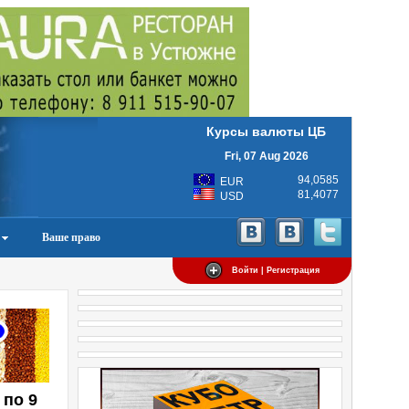
Курсы валюты ЦБ
Fri, 07 Aug 2026
94,0585
EUR
81,4077
USD
Ваше право
Войти | Регистрация
 по 9