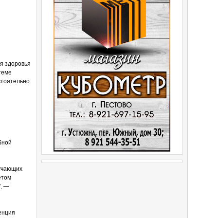
я здоровья
теме
тоятельно.
бной
лучающих
етом
", —
енция