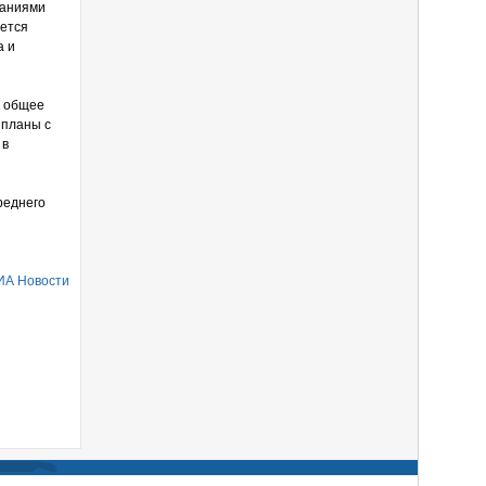
ваниями
ается
а и
е общее
 планы с
 в
реднего
ИА Новости