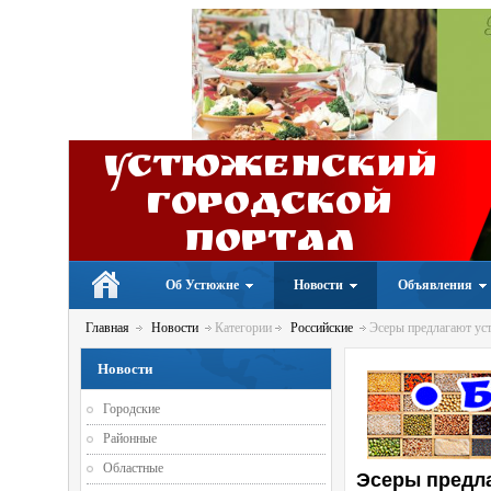
Устюженский
Городской
портал
Об Устюжне
Новости
Объявления
Главная
Новости
Категории
Российские
Эсеры предлагают уст
Новости
Городские
Районные
Областные
Эсеры предла