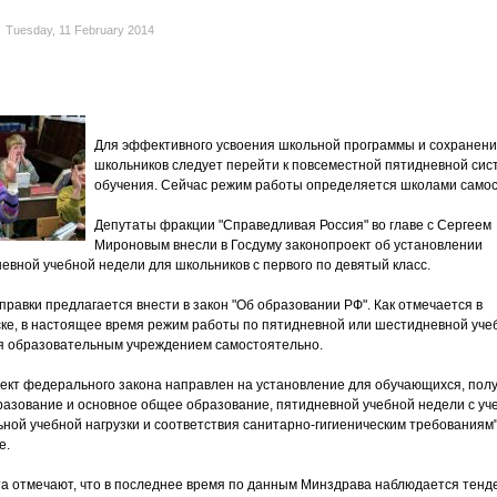
Tuesday, 11 February 2014
Для эффективного усвоения школьной программы и сохранени
школьников следует перейти к повсеместной пятидневной сис
обучения. Сейчас режим работы определяется школами самос
Депутаты фракции "Справедливая Россия" во главе с Сергеем
Мироновым внесли в Госдуму законопроект об установлении
евной учебной недели для школьников с первого по девятый класс.
равки предлагается внести в закон "Об образовании РФ". Как отмечается в
ке, в настоящее время режим работы по пятидневной или шестидневной уче
я образовательным учреждением самостоятельно.
ект федерального закона направлен на установление для обучающихся, по
азование и основное общее образование, пятидневной учебной недели с уч
ной учебной нагрузки и соответствия санитарно-гигиеническим требованиям
е.
а отмечают, что в последнее время по данным Минздрава наблюдается тенд