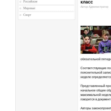
класс
Российские
Автор Администратор
Мировые
Спорт
обязательной пятидн
Соответствующие поп
пояснительной запис
неделе определяетс
Представленный про
начальное общее обр
максимальной недель
говорится в документ
Авторы законопроект