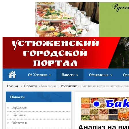
Устюженский
Городской
портал
Об Устюжне
Новости
Объявления
Орг
Главная
Новости
Категории
Российские
Анализ на вирус папилломы ста
Новости
Городские
Районные
Областные
Анализ на ви