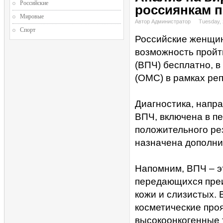
Российские
россиянкам 
Мировые
Автор Администратор
Tuesday, 
Спорт
Российские женщины
возможность пройт
(ВПЧ) бесплатно, в
(ОМС) в рамках ре
Диагностика, напр
ВПЧ, включена в п
положительного ре
назначена дополни
Напомним, ВПЧ – эт
передающихся преи
кожи и слизистых. 
косметические про
высокоонкогенные т