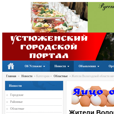
Устюженский
Городской
портал
Об Устюжне
Новости
Объявления
Орг
Главная
Новости
Категории
Областные
Жители Вологодской области нач
Новости
Городские
Районные
Областные
Жители Волог