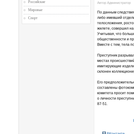
Российские
Автор Администратор
Мировые
По данным следствия
либо имевший отдель
Спорт
телосложения, росто
жилете, совершил на
Учитывая, что больш
общественности и пр
Вместе с тем, тела 
Преступник разрывал
местах происшестви
имитирующие изделия
склонен коллекцион
Его предположительн
составлены фотокомп
комитета просит пом
о личности преступни
87-51.
ВКонтакте