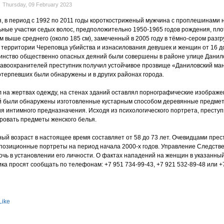
Thursday, 09 February 2023
, в период с 1992 по 2011 годы короткостриженый мужчина с проплешинами 
ные участки седых волос, предположительно 1950-1965 годов рождения, пло
м выше среднего (около 185 см), замеченный в 2005 году в тёмно-сером разг
 территории Череповца убийства и изнасилования девушек и женщин от 16 до
инство общественно опасных деяний были совершены в районе улице Данил
авоохранителей преступник получил устойчивое прозвище «Даниловский ман
потерпевших были обнаружены и в других районах города.
 на жертвах одежду, на стенах зданий оставлял порнографические изображе
й были обнаружены изготовленные кустарным способом деревянные предмет
 интимного предназначения. Исходя из психологического портрета, преступ
ировать предметы женского белья.
ый возраст в настоящее время составляет от 58 до 73 лет. Очевидцами пре
озиционные портреты на период начала 2000-х годов. Управление Следств
очь в установлении его личности. О фактах нападений на женщин в указанны
ка просят сообщать по телефонам: +7 951 734-99-43, +7 921 532-89-48 или +
Like