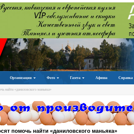
Организации
Фото
Газета
Афиша
Справка
чь найти «даниловского маньяка»
сят помочь найти «даниловского маньяка»