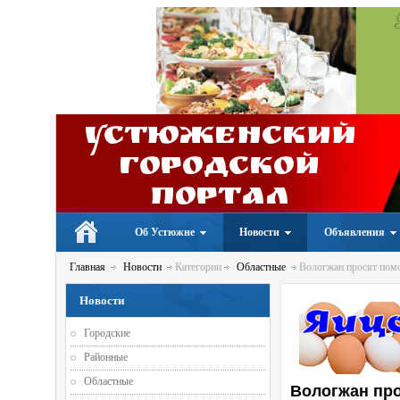
Устюженский
Городской
портал
Об Устюжне
Новости
Объявления
Главная
Новости
Категории
Областные
Вологжан просят помо
Новости
Городские
Районные
Областные
Вологжан про