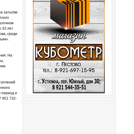
на затылке
тного
рузочном
 33 лет.
ова, среди
ьяк».
ния. На
ы,
ник
ступлений
енного
й период и
7 951 732-