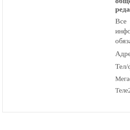
общ
реда
Все
инфо
обяз
Адре
Тел/
Мег
Теле