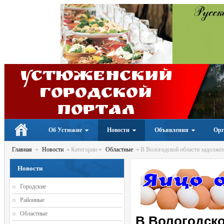
Устюженский
Городской
портал
Об Устюжне
Новости
Объявления
Орг
Главная
Новости
Категории
Областные
В Вологодской области задолжен
Новости
Городские
Районные
Областные
В Вологодско