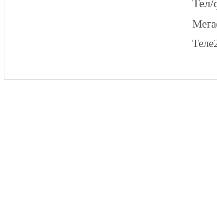
Тел/
Мег
Теле