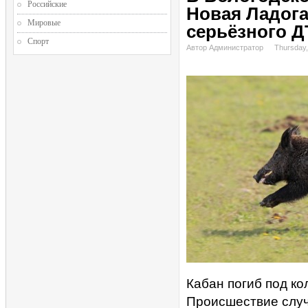
Российские
Новая Ладога
Мировые
серьёзного 
Спорт
Автор Администратор
Thursday,
Кабан погиб под ко
Происшествие случ