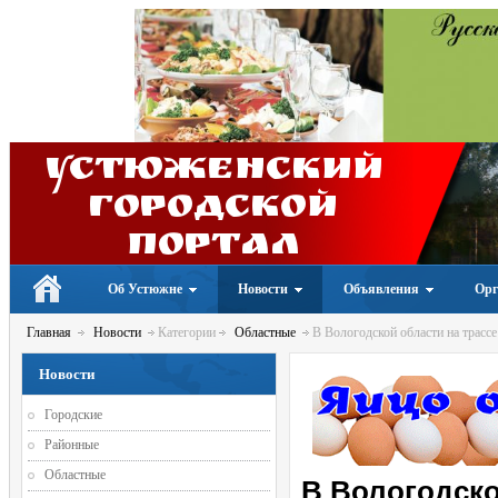
Устюженский
Городской
портал
Об Устюжне
Новости
Объявления
Орг
Главная
Новости
Категории
Областные
В Вологодской области на трасс
Новости
Городские
Районные
Областные
В Вологодско