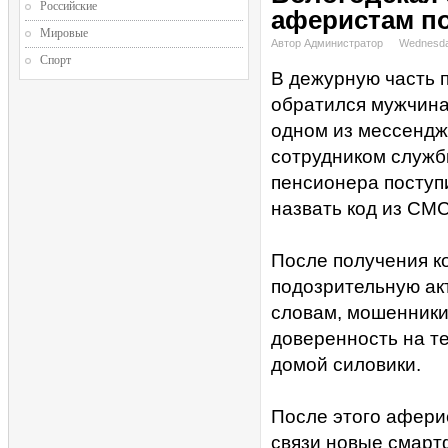
Российские
аферистам по
Мировые
Автор Администратор
Wednesda
Спорт
В дежурную часть 
обратился мужчина 
одном из мессендж
сотрудником служб
пенсионера поступ
назвать код из СМ
После получения к
подозрительную акт
словам, мошенник
доверенность на те
домой силовики.
После этого афери
связи новые смарт