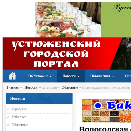
Устюженский
Городской
портал
Об Устюжне
Новости
Объявления
Орг
Главная
Новости
Категории
Областные
Вологодская семья пенсионеров 
Новости
Городские
Районные
Областные
Вологодская 