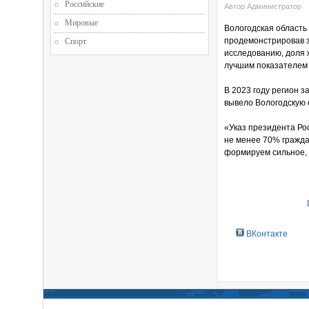
Российские
Автор Администратор
Мировые
Вологодская область
продемонстрировав з
Спорт
исследованию, доля 
лучшим показателем 
В 2023 году регион з
вывело Вологодскую 
«Указ президента Ро
не менее 70% граждан
формируем сильное, 
ВКонтакте