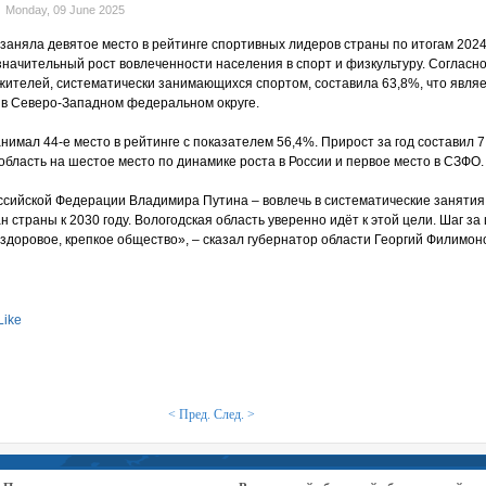
Monday, 09 June 2025
 заняла девятое место в рейтинге спортивных лидеров страны по итогам 2024
начительный рост вовлеченности населения в спорт и физкультуру. Согласн
жителей, систематически занимающихся спортом, составила 63,8%, что явля
в Северо-Западном федеральном округе.
анимал 44-е место в рейтинге с показателем 56,4%. Прирост за год составил 7
область на шестое место по динамике роста в России и первое место в СЗФО.
ссийской Федерации Владимира Путина – вовлечь в систематические занятия
 страны к 2030 году. Вологодская область уверенно идёт к этой цели. Шаг за
здоровое, крепкое общество», – сказал губернатор области Георгий Филимон
Like
< Пред.
След. >