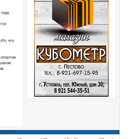
 года,
о
ется
,4%, что
 спортом
 шагом
ов.