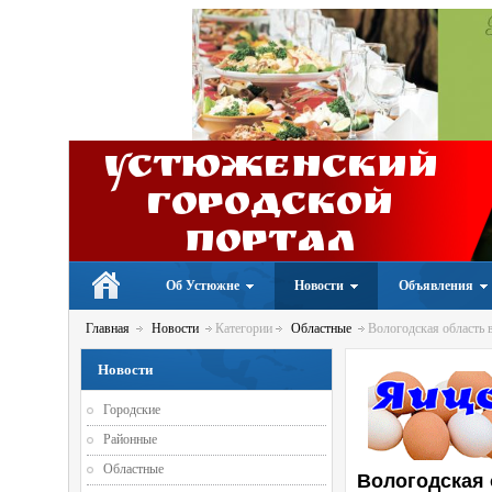
Устюженский
Городской
портал
Об Устюжне
Новости
Объявления
Главная
Новости
Категории
Областные
Вологодская область 
Новости
Городские
Районные
Областные
Вологодская 