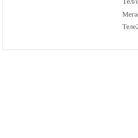
Тел/
Мег
Теле