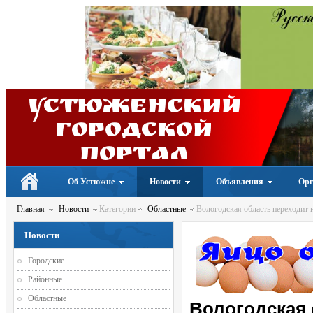
Устюженский
Городской
портал
Об Устюжне
Новости
Объявления
Орг
Главная
Новости
Категории
Областные
Вологодская область переходит 
Новости
Городские
Районные
Областные
Вологодская 