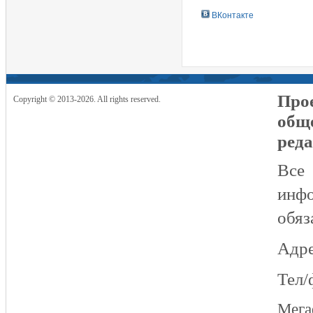
ВКонтакте
Прое
Copyright © 2013-2026. All rights reserved.
общ
реда
Все
инфо
обяз
Адре
Тел/
Мег