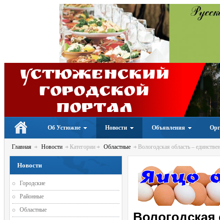
Устюженский
Городской
портал
Об Устюжне
Новости
Объявления
Орг
Главная
Новости
Категории
Областные
Вологодская область – единствен
Новости
Городские
Районные
Областные
Вологодская 