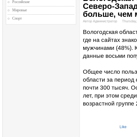
Российские
Северо-Запад
Мировые
больше, чем
Спорт
Автор Администратор
Thursday,
Вологодская облас
где на сайтах зна
мужчинами (48%). К
данные восьми поп
Общее число польз
области за период 
почти 300 тысяч. О
лет, при этом сред
возрастной группе 
Like