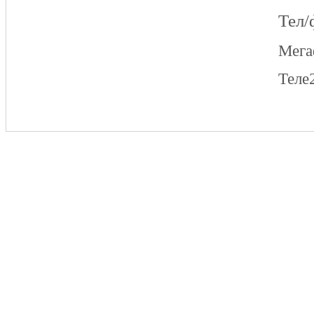
Тел/
Мег
Теле