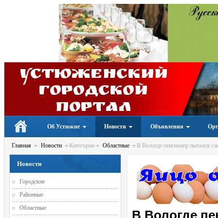
Устюженский
Городской
портал
Об Устюжне
Новости
Объявления
Орг
Главная
Новости
Категории
Областные
В Вологде пенсионер пытался сэ
Новости
Городские
Районные
Областные
В Вологде пе