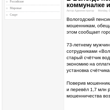
Российские
коммуналке и
Мировые
Автор Администратор
Monday, 
Спорт
Вологодский пенси
мошенникам, обеща
этом сообщает гор
73-летнему мужчин
сотрудниками «Вол
старый счётчик во
экономию на оплат
установка счётчика
Поверив мошенника
и перевёл 1,7 млн 
мошенничества воз