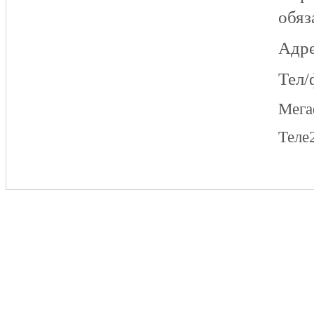
обяз
Адре
Тел/
Мег
Теле