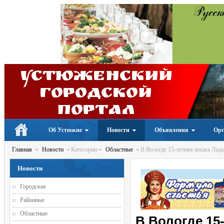
Устюженский
Городской
портал
Об Устюжне
Новости
Объявления
Орг
Главная
Новости
Категории
Областные
В Вологде 15-летняя кошка Лада
Новости
Городские
Районные
Областные
В Вологде 15