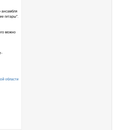
о ансамбля
ие гитары".
его можно
т-
ой области