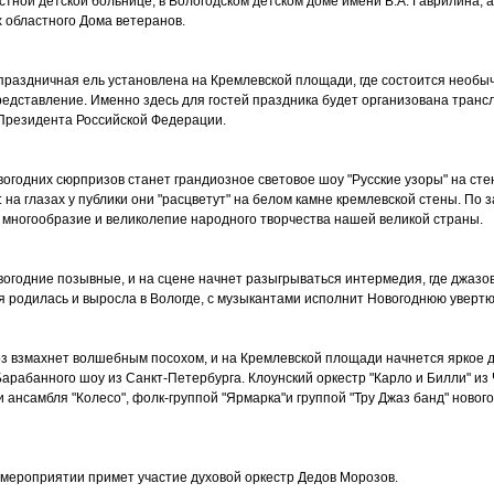
стной детской больнице, в Вологодском детском доме имени В.А. Гаврилина, а
 областного Дома ветеранов.
 праздничная ель установлена на Кремлевской площади, где состоится необы
едставление. Именно здесь для гостей праздника будет организована транс
Президента Российской Федерации.
вогодних сюрпризов станет грандиозное световое шоу "Русские узоры" на сте
 на глазах у публики они "расцветут" на белом камне кремлевской стены. По 
т многообразие и великолепие народного творчества нашей великой страны.
овогодние позывные, и на сцене начнет разыгрываться интермедия, где джазо
ая родилась и выросла в Вологде, с музыкантами исполнит Новогоднюю увертю
з взмахнет волшебным посохом, и на Кремлевской площади начнется яркое 
арабанного шоу из Санкт-Петербурга. Клоунский оркестр "Карло и Билли" из
и ансамбля "Колесо", фолк-группой "Ярмарка"и группой "Тру Джаз банд" ново
мероприятии примет участие духовой оркестр Дедов Морозов.