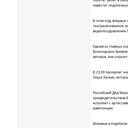
посетит ребят в обла
навестит подопечных
В этом году впервые
театрализованное пр
видеопоздравления 
Одним из главных но
Вологодского Кремля:
авторов, они отразя
В 23.00 прозвучат н
Ольга Хилько, котор
Российский Дед Моро
предводительством Б
исполнит с артистам
композицию.
Впервые в подобном 