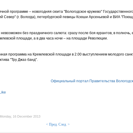
ничной программе – новогодняя сюита "Вологодское кружево" Государственног
ий Север" (г. Вологда), петербургской певицы Ксюши Арсеньевой и ВИА "Поющ
 невозможен без праздничного салюта: сразу после боя курантов, в полночь, 
емлевской площади, а в два часа ночи – на площади Революции.
ная программа на Кремлевской площади в 2.00 выступлением молодого санк
ктива "Тру Джаз банд".
Официальный портал Правительства Вологодск
Like
Monday, 16 December 2013
< Пред.
След. >