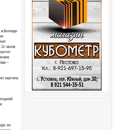
 в Вологде
ия
ункт
 11 часов
третят
ческие
гда –
шет картину
огодней
се
ода: он