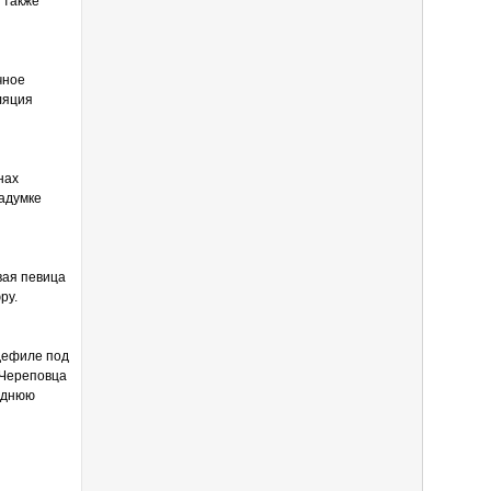
 также
чное
ляция
нах
задумке
вая певица
ру.
дефиле под
 Череповца
годнюю