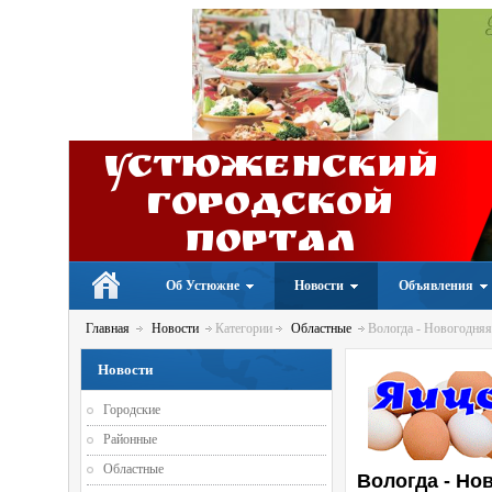
Устюженский
Городской
портал
Об Устюжне
Новости
Объявления
Главная
Новости
Категории
Областные
Вологда - Новогодняя 
Новости
Городские
Районные
Областные
Вологда - Но