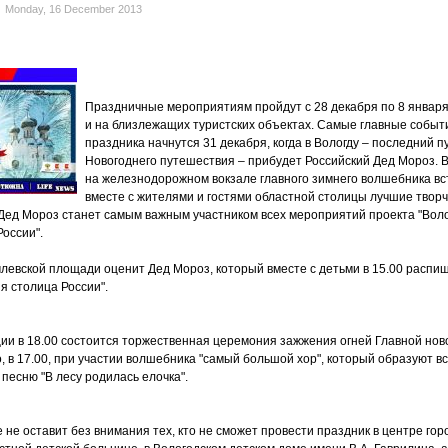
Monday, 16 December 2013
Праздничные мероприятиям пройдут с 28 декабря по 8 января
и на близлежащих туристских объектах. Самые главные событ
праздника начнутся 31 декабря, когда в Вологду – последний п
Новогоднего путешествия – прибудет Российский Дед Мороз. В
на железнодорожном вокзале главного зимнего волшебника вс
вместе с жителями и гостями областной столицы лучшие твор
Дед Мороз станет самым важным участником всех мероприятий проекта "Воло
оссии".
левской площади оценит Дед Мороз, который вместе с детьми в 15.00 распи
я столица России".
и в 18.00 состоится торжественная церемония зажжения огней Главной нов
о, в 17.00, при участии волшебника "самый большой хор", который образуют в
песню "В лесу родилась елочка".
не оставит без внимания тех, кто не сможет провести праздник в центре гор