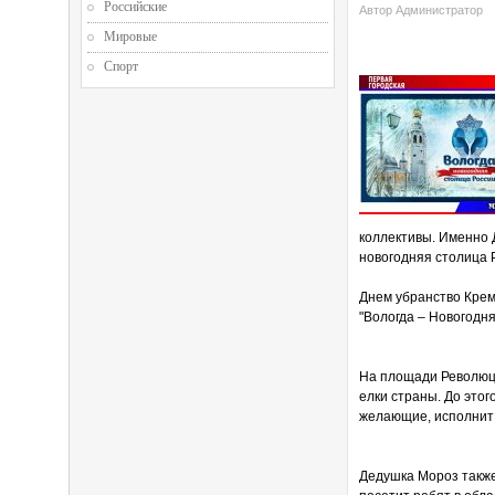
Российские
Автор Администратор
Мировые
Спорт
коллективы. Именно 
новогодняя столица Р
Днем убранство Крем
"Вологда – Новогодня
На площади Революци
елки страны. До этог
желающие, исполнит 
Дедушка Мороз также 