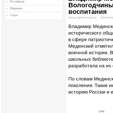
Российские
Вологодчины 
Мировые
воспитания
Спорт
Автор Администратор
Wednesday
Владимир Медински
исторического общ
в сфере патриотиче
Мединский отметил
военной истории. В
школьных библиоте
разработала на их
По словам Мединск
поколения. Такие 
историю России и е
Like