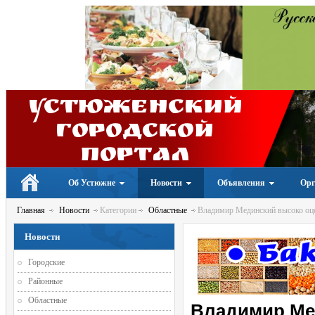
Устюженский
Городской
портал
Об Устюжне
Новости
Объявления
Орг
Главная
Новости
Категории
Областные
Владимир Мединский высоко оцен
Новости
Городские
Районные
Областные
Владимир Ме