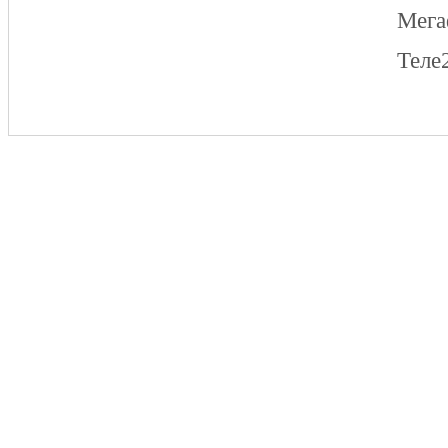
Мег
Теле