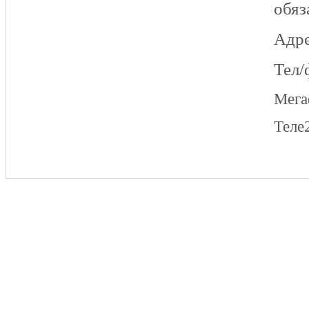
обяз
Адре
Тел/
Мег
Теле