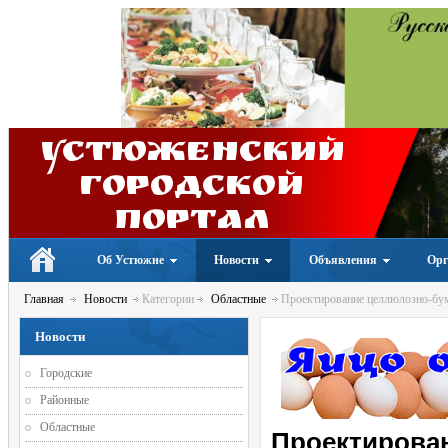
Устюженский
Городской
портал
Об Устюжне
Новости
Объявления
Орг
Главная
Новости
Категории
Областные
Проектирование целлюлозно-бума
Новости
Городские
Районные
Областные
Проектирова