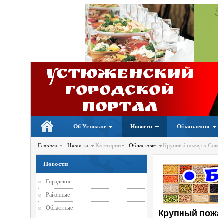
Устюженский
Городской
портал
Об Устюжне
Новости
Объявления
Главная
Новости
Категории
Областные
Крупный пожар в Сок
Новости
Городские
Районные
Областные
Крупный пож