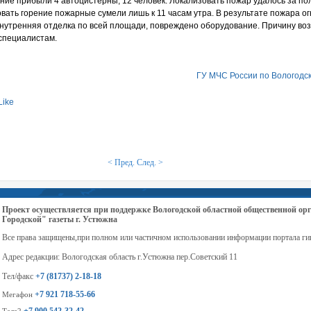
ие прибыли 4 автоцистерны, 12 человек. Локализовать пожар удалось за пол
вать горение пожарные сумели лишь к 11 часам утра. В результате пожара о
внутренняя отделка по всей площади, повреждено оборудование. Причину во
специалистам.
ГУ МЧС России по Вологодс
Like
< Пред.
След. >
Проект осуществляется при поддержке Вологодской областной общественной 
Городской" газеты г. Устюжна
Все права защищены,при полном или частичном использовании информации портала ги
Адрес редакции: Вологодская область г.Устюжна пер.Советский 11
Тел/факс
+7 (81737) 2-18-18
+7 921 718-55-66
Мегафон