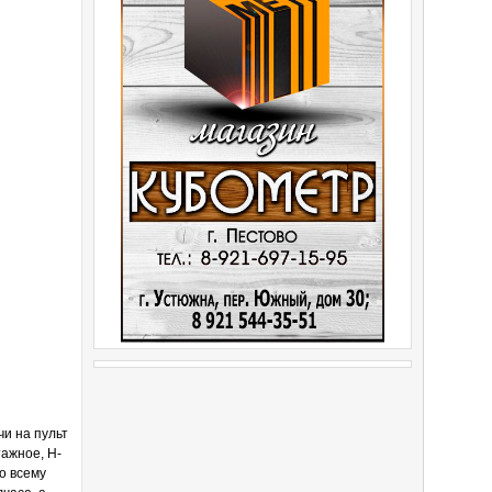
и на пульт
ажное, Н-
о всему