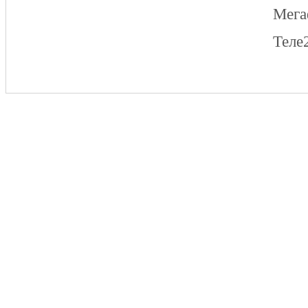
Мег
Теле