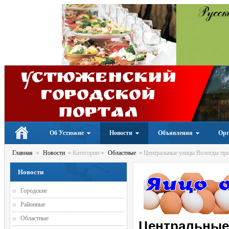
Устюженский
Городской
портал
Об Устюжне
Новости
Объявления
Орг
Главная
Новости
Категории
Областные
Центральные улицы Вологды прев
Новости
Городские
Районные
Областные
Центральные