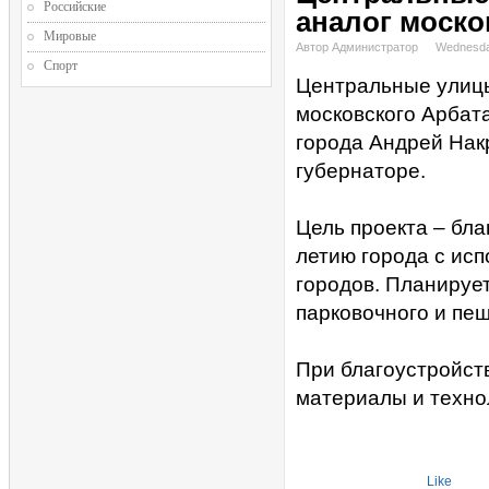
Российские
аналог моско
Мировые
Автор Администратор
Wednesda
Спорт
Центральные улицы
московского Арбат
города Андрей Нак
губернаторе.
Цель проекта – бла
летию города с ис
городов. Планируе
парковочного и пе
При благоустройст
материалы и техно
Like