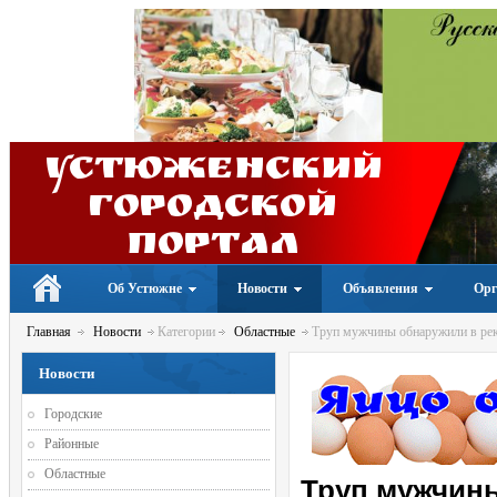
Устюженский
Городской
портал
Об Устюжне
Новости
Объявления
Орг
Главная
Новости
Категории
Областные
Труп мужчины обнаружили в ре
Новости
Городские
Районные
Областные
Труп мужчины