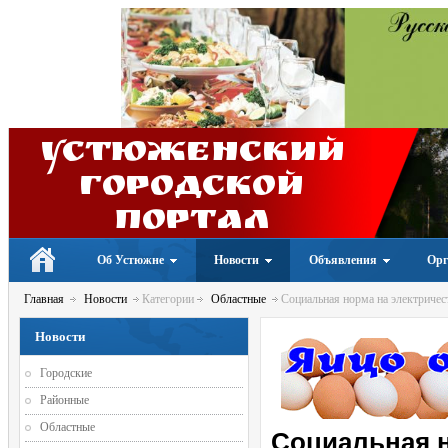
Устюженский
Городской
портал
Об Устюжне
Новости
Объявления
Орг
Главная
Новости
Категории
Областные
Социальная норма на электричест
Новости
Городские
Районные
Областные
Социальная н