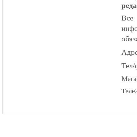
реда
Все
инфо
обяз
Адре
Тел/
Мег
Теле