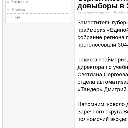
Российские
довыборы в 
Мировые
Автор Администратор
Monday, 
Спорт
Заместитель губер
праймериз «Единой
собрание региона п
проголосовали 3044
Также в праймериз
директора по учеб
Светлана Сергеева
отдела автоматиза
«Тандер» Дмитрий 
Напомним, кресло 
Заречного округа 
полномочий экс-де