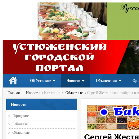
Устюженский
Городской
портал
Об Устюжне
Новости
Объявления
Орг
Главная
Новости
Категории
Областные
Сергей Жестянников победил в п
Новости
Городские
Районные
Областные
Сергей Жестя