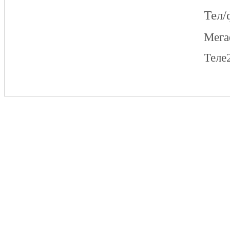
Тел/
Мег
Теле