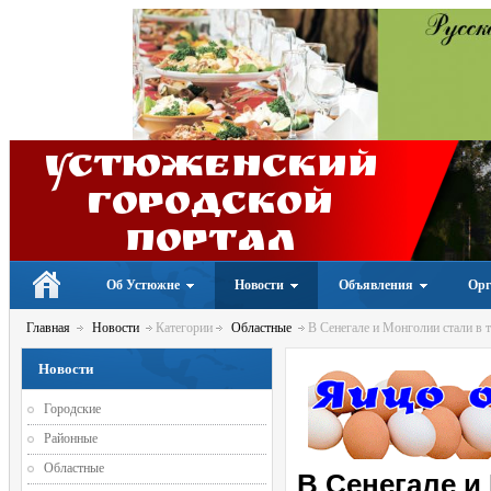
Устюженский
Городской
портал
Об Устюжне
Новости
Объявления
Орг
Главная
Новости
Категории
Областные
В Сенегале и Монголии стали в т
Новости
Городские
Районные
Областные
В Сенегале и