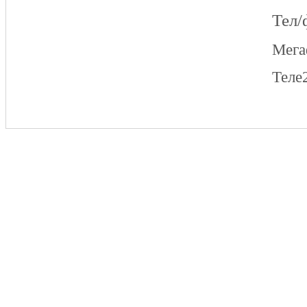
Тел/
Мег
Теле