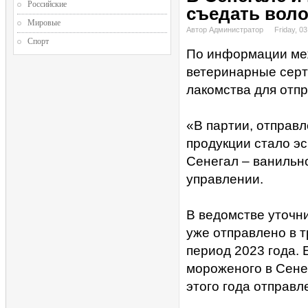
Российские
съедать воло
Мировые
Автор Администратор
Friday, 0
Спорт
По информации меж
ветеринарные серт
лакомства для отпр
«В партии, отправ
продукции стало эс
Сенегал – ванильно
управлении.
В ведомстве уточни
уже отправлено в 
период 2023 года. 
мороженого в Сенег
этого года отправл