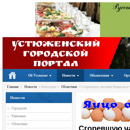
Устюженский
Городской
портал
Об Устюжне
Новости
Объявления
Орг
Главная
Новости
Категории
Областные
Сгоревшую часовню Кирилла и Ф
Новости
Городские
Районные
Областные
Сгоревшую ч