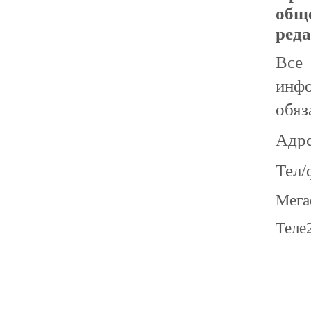
общ
реда
Все
инфо
обяз
Адре
Тел/
Мег
Теле