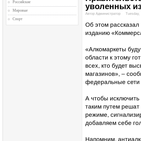
Российские
уволенных из
Мировые
Автор Администратор
Tuesday,
Спорт
Об этом рассказал
изданию «Коммерс
«Алкомаркеты буду
области к этому го
всех, кто будет вы
магазинов», – соо
федеральные сети 
А чтобы исключить
таким путем решат
режиме, сигнализи
добавляем себе гол
Напомним, антиалк