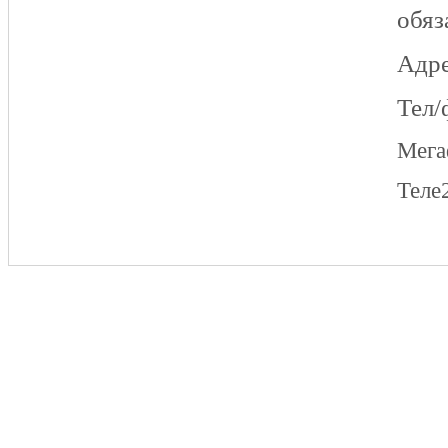
обяз
Адре
Тел/
Мег
Теле