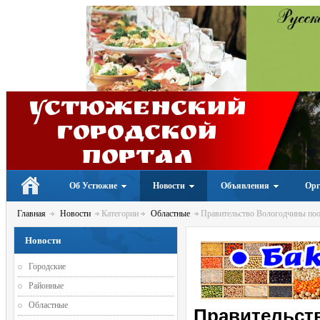
Устюженский
Городской
портал
Об Устюжне
Новости
Объявления
Орг
Главная
Новости
Категории
Областные
Правительство Вологодчины пооб
Новости
Городские
Районные
Областные
Правительст