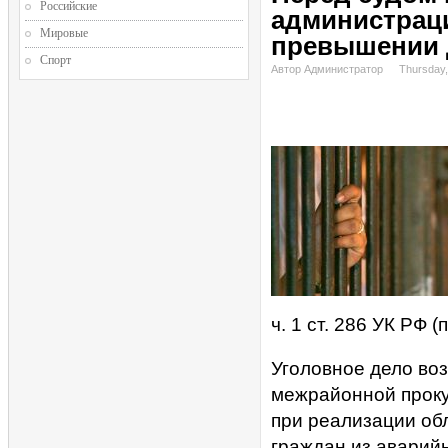
Российские
администраци
Мировые
превышении 
Спорт
Автор Администратор
Thursday,
ч. 1 ст. 286 УК РФ
Уголовное дело во
межрайонной проку
при реализации об
граждан из аварий