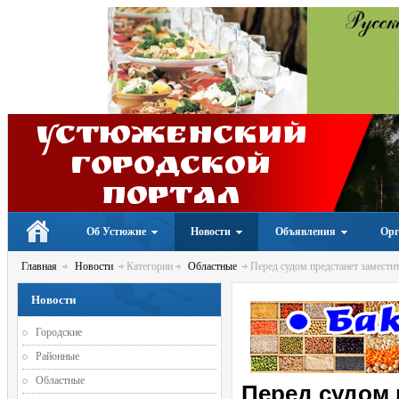
Устюженский
Городской
портал
Об Устюжне
Новости
Объявления
Орг
Главная
Новости
Категории
Областные
Перед судом предстанет замести
Новости
Городские
Районные
Областные
Перед судом 