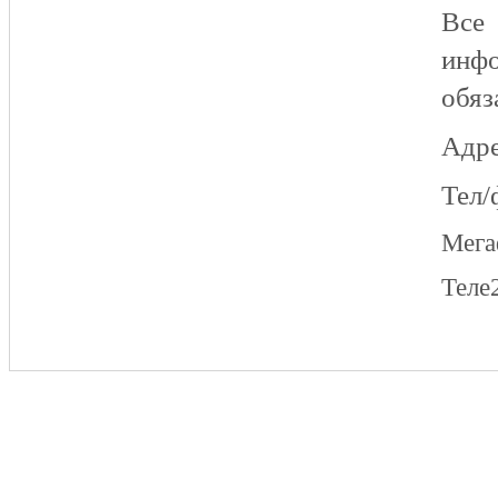
Все
инфо
обяз
Адре
Тел/
Мег
Теле