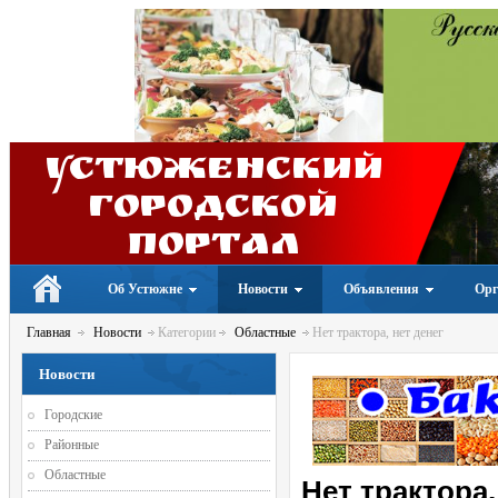
Устюженский
Городской
портал
Об Устюжне
Новости
Объявления
Орг
Главная
Новости
Категории
Областные
Нет трактора, нет денег
Новости
Городские
Районные
Областные
Нет трактора,