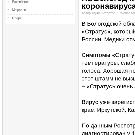
Российские
коронавирус
Мировые
Автор Администратор
Wednesda
Спорт
В Вологодской обл
«Стратус», которы
России. Медики от
Симптомы «Стратус
температуры, слабо
голоса. Хорошая но
этот штамм не выз
– «Стратус» очень 
Вирус уже зарегис
крае, Иркутской, К
По данным Роспотр
диагностирован у 1