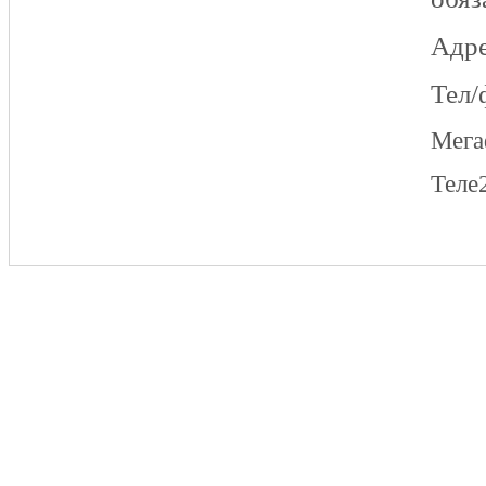
Адре
Тел/
Мег
Теле