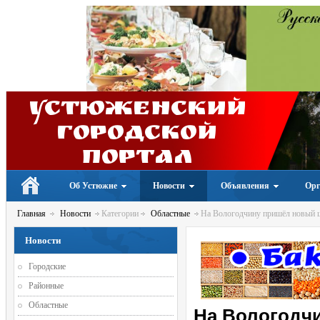
Устюженский
Городской
портал
Об Устюжне
Новости
Объявления
Орг
Главная
Новости
Категории
Областные
На Вологодчину пришёл новый 
Новости
Городские
Районные
Областные
На Вологодч