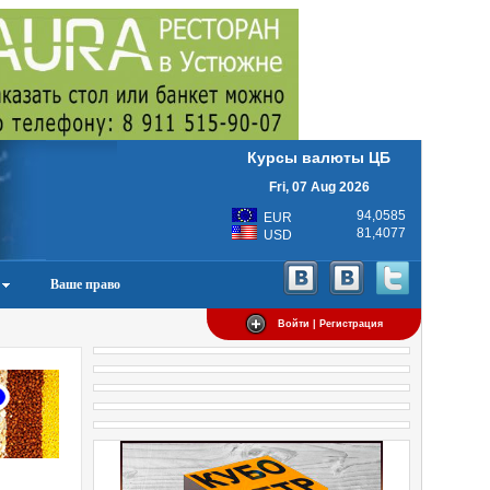
Курсы валюты ЦБ
Fri, 07 Aug 2026
94,0585
EUR
81,4077
USD
Ваше право
Войти | Регистрация