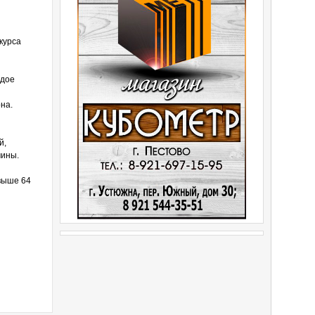
курса
ждое
на.
й,
чины.
свыше 64