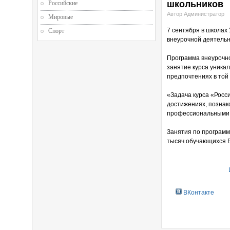
школьников
Российские
Автор Администратор
Мировые
7 сентября в школах 
Спорт
внеурочной деятельн
Программа внеурочно
занятие курса уникал
предпочтениях в той
«Задача курса «Росс
достижениях, познак
профессиональными 
Занятия по программе
тысяч обучающихся В
ВКонтакте