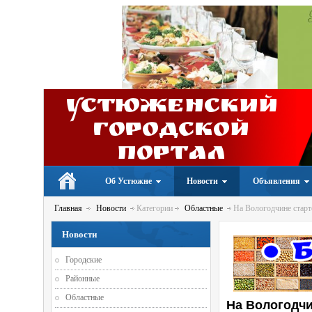
Устюженский
Городской
портал
Об Устюжне
Новости
Объявления
Главная
Новости
Категории
Областные
На Вологодчине старт
Новости
Городские
Районные
Областные
На Вологодч