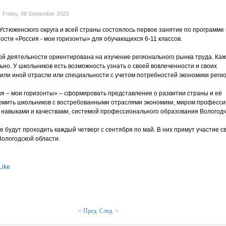
Friday, 08 September 2023
Устюженского округа и всей страны состоялось первое занятие по программе 
ости «Россия - мои горизонты» для обучающихся 6-11 классов.
й деятельности ориентирована на изучение регионального рынка труда. Ка
ьно. У школьников есть возможность узнать о своей вовлеченности и своих
 или иной отрасли или специальности с учетом потребностей экономики регио
ия – мои горизонты» – сформировать представление о развитии страны и её
омить школьников с востребованными отраслями экономики, миром професси
навыками и качествами, системой профессионального образования Вологод
 будут проходить каждый четверг с сентября по май. В них примут участие 
ологодской области.
Like
< Пред.
След. >