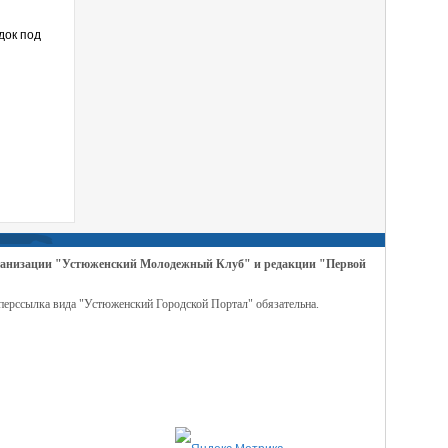
док под
организации "Устюженский Молодежный Клуб" и редакции "Первой
перссылка вида "Устюженский Городской Портал" обязательна.