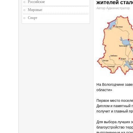
жителей стал
Российские
Автор Администратор
Мировые
Спорт
На Вологодчине заве
области»
Первое место поселе
Диплом и памятный п
получит и главный пр
Для выбора лучших э
благоустройство тер
выполненные на осно