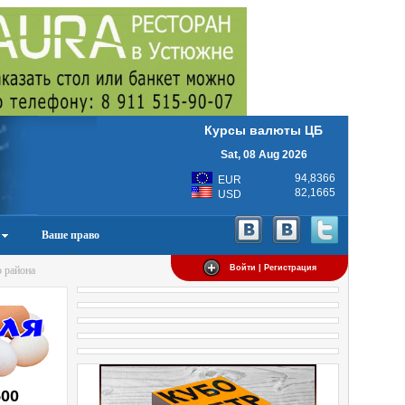
Курсы валюты ЦБ
Sat, 08 Aug 2026
94,8366
EUR
82,1665
USD
Ваше право
Войти | Регистрация
 района
500