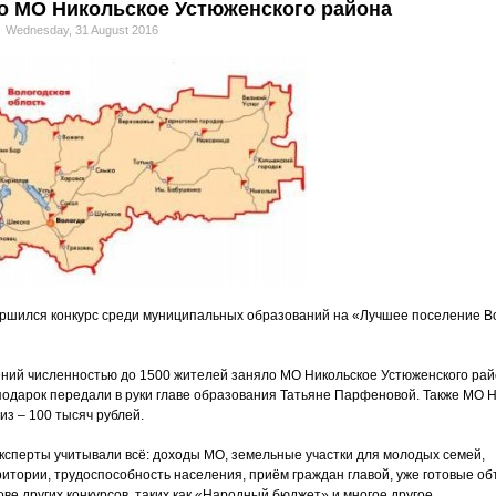
о МО Никольское Устюженского района
Wednesday, 31 August 2016
ршился конкурс среди муниципальных образований на «Лучшее поселение В
ний численностью до 1500 жителей заняло МО Никольское Устюженского рай
одарок передали в руки главе образования Татьяне Парфеновой. Также МО 
из – 100 тысяч рублей.
ксперты учитывали всё: доходы МО, земельные участки для молодых семей,
ритории, трудоспособность населения, приём граждан главой, уже готовые об
ве других конкурсов, таких как «Народный бюджет» и многое другое.