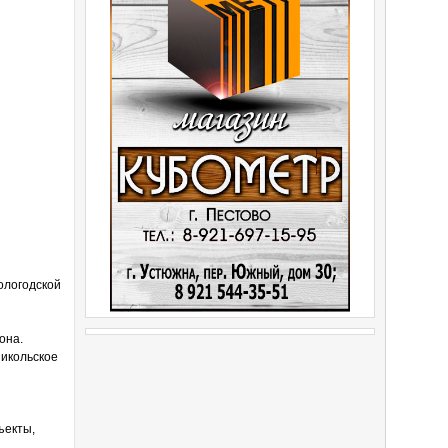
ологодской
она.
Никольское
ъекты,