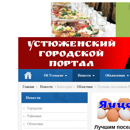
Устюженский
Городской
портал
Об Устюжне
Новости
Объявления
Главная
Новости
Категории
Областные
Лучшим поселением Во
Новости
Городские
Районные
Областные
Лучшим посел