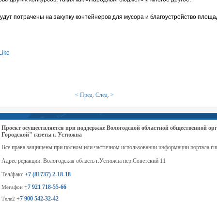
удут потрачены на закупку контейнеров для мусора и благоустройство площа
Like
< Пред.
След. >
Проект осуществляется при поддержке Вологодской областной общественной 
Городской" газеты г. Устюжна
Все права защищены,при полном или частичном использовании информации портала ги
Адрес редакции: Вологодская область г.Устюжна пер.Советский 11
Тел/факс
+7 (81737) 2-18-18
+7 921 718-55-66
Мегафон
+7 900 542-32-42
Теле2