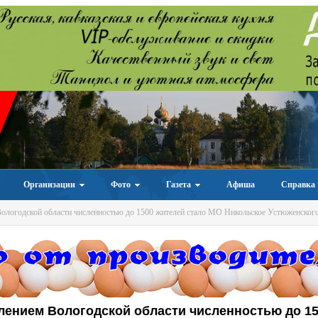
Организации
Фото
Газета
Афиша
Справка
логодской области численностью до 1500 жителей стало МО Никольское Устюженского
ением Вологодской области численностью до 1